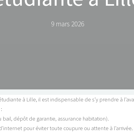
9 mars 2026
diante à Lille, il est indispensable de s’y prendre à l’
:
u bail, dépôt de garantie, assurance habitation).
d’internet pour éviter toute coupure ou attente à l’arrivée.