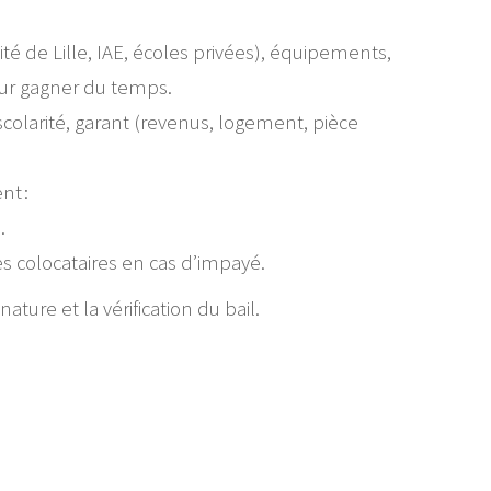
ité de Lille, IAE, écoles privées), équipements,
our gagner du temps.
de scolarité, garant (revenus, logement, pièce
nt :
.
 les colocataires en cas d’impayé.
ture et la vérification du bail.