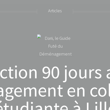
Articles
ction 90 jours
gement en col
étudiante à Lill