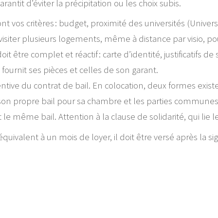
ntit d’éviter la précipitation ou les choix subis.
t vos critères : budget, proximité des universités (Univers
visiter plusieurs logements, même à distance par visio, p
oit être complet et réactif : carte d’identité, justificatifs 
 fournit ses pièces et celles de son garant.
entive du contrat de bail. En colocation, deux formes existe
ne son propre bail pour sa chambre et les parties communes
nt le même bail. Attention à la clause de solidarité, qui lie
valent à un mois de loyer, il doit être versé après la signa