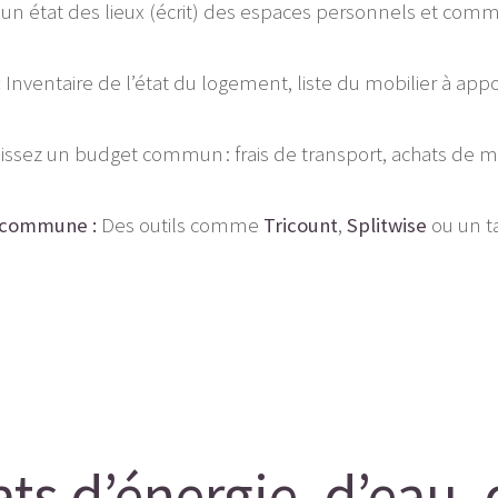
 un état des lieux (écrit) des espaces personnels et c
:
Inventaire de l’état du logement, liste du mobilier à appo
issez un budget commun : frais de transport, achats de me
n commune :
Des outils comme
Tricount
,
Splitwise
ou un ta
ts d’énergie, d’eau, 