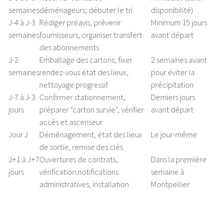
semaines
déménageurs, débuter le tri
disponibilité)
J-4 à J-3
Rédiger préavis, prévenir
Minimum 15 jours
semaines
fournisseurs, organiser transfert
avant départ
des abonnements
J-2
Emballage des cartons, fixer
2 semaines avant
semaines
rendez-vous état des lieux,
pour éviter la
nettoyage progressif
précipitation
J-7 à J-3
Confirmer stationnement,
Derniers jours
jours
préparer “carton survie”, vérifier
avant départ
accès et ascenseur
Jour J
Déménagement, état des lieux
Le jour-même
de sortie, remise des clés
J+1 à J+7
Ouvertures de contrats,
Dans la première
jours
vérification notifications
semaine à
administratives, installation
Montpellier